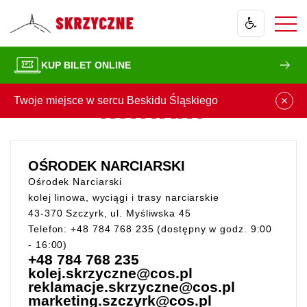
Skrzyczne
WCAG
Zamknij
-
Ośrodek
Narciarski
KUP BILET ONLINE
COS
KONTAKT
Twoje miejsce w sercu Beskidu Śląskiego
Zamk
OŚRODEK NARCIARSKI
Ośrodek Narciarski
kolej linowa, wyciągi i trasy narciarskie
43-370 Szczyrk, ul. Myśliwska 45
Telefon: +48 784 768 235 (dostępny w godz. 9:00
- 16:00)
+48 784 768 235
kolej.skrzyczne@cos.pl
reklamacje.skrzyczne@cos.pl
marketing.szczyrk@cos.pl